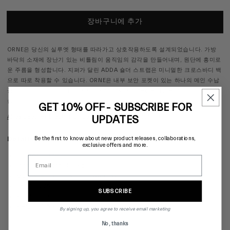
장바구니에 추가
ORNE은 당신의 실루엣 형태를 따라가고 상호작용하도록 설계되었습니다. 가방
바닥의 소재에 장난기 있는 비틀림이 움직임의 감각을 만들어내며, 원단에 흥미로
운 주름을 형성합니다. 지퍼가 달린 ADDA 숄더 스트랩은 미니멀한 크로스바디 백
으로 따로 착용할 수 있습니다. ORNE은 내부 보안 포켓이 있는 하나의 메인 수납
공간을 가지고 있습니다. 베이지색 Komatsu Onibegie 나일론 소재로 제작되었
습니다.
GET 10% OFF - SUBSCRIBE FOR
Alias Leather Black
와
Smooth Black
도 이용 가능합니다.
UPDATES
Be the first to know about new product releases, collaborations,
Details:
exclusive offers and more.
capacity
:
9.5 L
loading weight
:
4.8 Kg
Main Shell composition
:
100% Nylon
height
:
225 mm
SUBSCRIBE
width
:
400 mm
weight
:
0.5 Kg
By signing up, you agree to receive email marketing
No, thanks