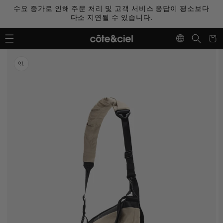
콘텐츠
수요 증가로 인해 주문 처리 및 고객 서비스 응답이 평소보다
로 건너
뛰기
다소 지연될 수 있습니다.
장
바
구
제품 정
니
보로 건
너뛰기
갤
러
리
보