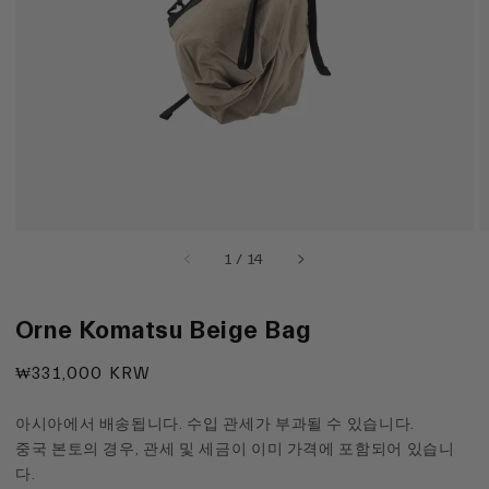
기
에
서
미
디
어
1
열
기
의
1
/
14
Orne Komatsu Beige Bag
정
₩331,000 KRW
상
가
아시아에서 배송됩니다. 수입 관세가 부과될 수 있습니다.
격
중국 본토의 경우, 관세 및 세금이 이미 가격에 포함되어 있습니
다.