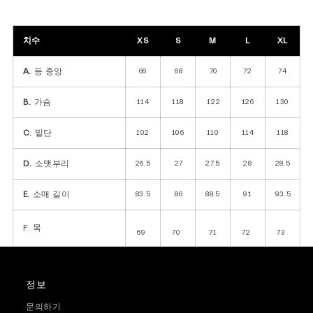
치수
XS
S
M
L
XL
A.
등 중앙
66
68
70
72
74
B.
가슴
114
118
122
126
130
C.
밑단
102
106
110
114
118
D.
소맷부리
26.5
27
27.5
28
28.5
E.
소매 길이
83.5
86
88.5
91
93.5
F. 목
69
70
71
72
73
정보
문의하기